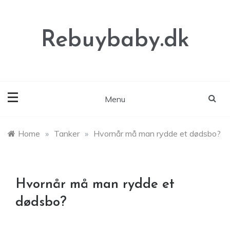
Skip
to
content
Rebuybaby.dk
Menu
Home
»
Tanker
»
Hvornår må man rydde et dødsbo?
Hvornår må man rydde et
dødsbo?