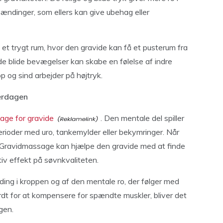
ændinger, som ellers kan give ubehag eller
t trygt rum, hvor den gravide kan få et pusterum fra
e blide bevægelser kan skabe en følelse af indre
rop og sind arbejder på højtryk.
verdagen
age for gravide
. Den mentale del spiller
erioder med uro, tankemylder eller bekymringer. Når
d. Gravidmassage kan hjælpe den gravide med at finde
iv effekt på søvnkvaliteten.
g i kroppen og af den mentale ro, der følger med
rdt for at kompensere for spændte muskler, bliver det
gen.