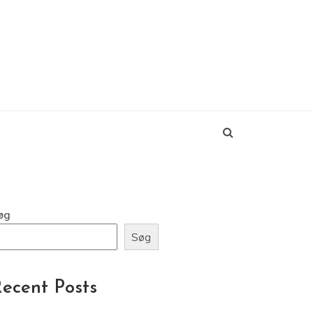
øg
Søg
ecent Posts