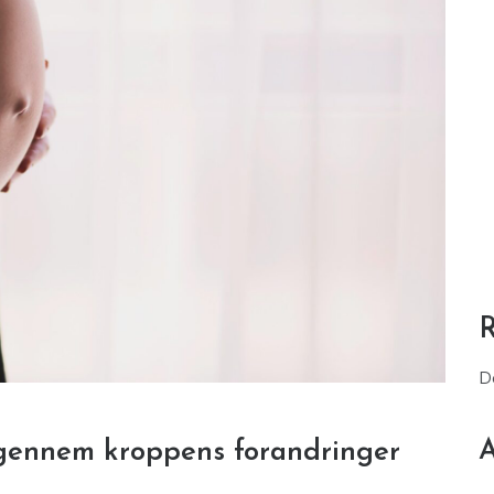
D
A
gennem kroppens forandringer