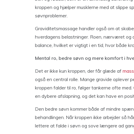
kroppen og hjælper musklerne med at slippe sp
søvnproblemer.
Graviditetsmassage handler også om at skabe e
hverdagens belastninger. Roen, nærværet og d
balance, hvilket er vigtigt i en tid, hvor både k
Mental ro, bedre søvn og mere komfort i h
Det er ikke kun kroppen, der får glæde af
mass
også en central rolle. Mange gravide oplever p
kroppen falder til ro, følger tankerne ofte me
en dybere afslapning, og det kan have en posit
Den bedre søvn kommer både af mindre spændin
behandlingen. Når kroppen ikke arbejder så hå
lettere at falde i søvn og sove længere ad gan