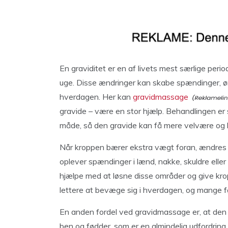
En graviditet er en af livets mest særlige peri
uge. Disse ændringer kan skabe spændinger, ø
hverdagen. Her kan
gravidmassage
gravide – være en stor hjælp. Behandlingen er 
måde, så den gravide kan få mere velvære og 
Når kroppen bærer ekstra vægt foran, ændre
oplever spændinger i lænd, nakke, skuldre ell
hjælpe med at løsne disse områder og give kro
lettere at bevæge sig i hverdagen, og mange føl
En anden fordel ved gravidmassage er, at den
ben og fødder, som er en almindelig udfordring i 