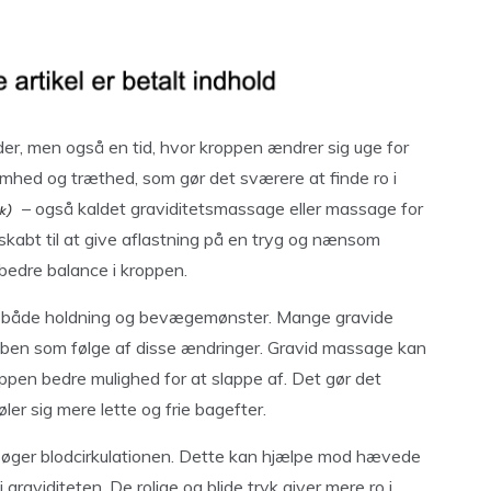
oder, men også en tid, hvor kroppen ændrer sig uge for
mhed og træthed, som gør det sværere at finde ro i
– også kaldet graviditetsmassage eller massage for
skabt til at give aflastning på en tryg og nænsom
bedre balance i kroppen.
s både holdning og bevægemønster. Mange gravide
er ben som følge af disse ændringer. Gravid massage kan
ppen bedre mulighed for at slappe af. Det gør det
er sig mere lette og frie bagefter.
 øger blodcirkulationen. Dette kan hjælpe mod hævede
graviditeten. De rolige og blide tryk giver mere ro i